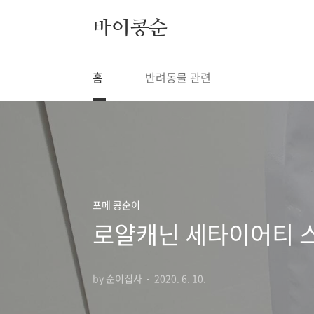
본문 바로가기
바이콩순
홈
반려동물 관련
포메 콩순이
로얄캐닌 세타이어티 스
by 순이집사
2020. 6. 10.