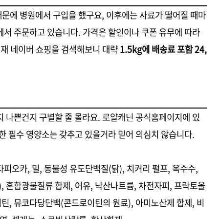
문에 병원에서 구입을 했구요, 이후에는 사료가 떨어질 때마
에서 주문하고 있습니다.
가격은 할인이나 쿠폰 유무에 따라
현재 네이버 쇼핑을 검색해보니 대략
1.5kg에 배송료 포함 24,
지 나쁜건지 구별할 줄 몰라요. 로얄캐닌 공식홈페이지에 있
한 필수 영양소는 갖추고 있을거라 믿어 의심치 않습니다.
타피오카, 밀, 동물성 유도단백질(닭), 치커리 펄프, 옥수수,
), 혼합광물질류 합제, 어유, 낙산나트륨, 차전자피, 프락토올
니틴, 뮤코다당단백(콘드로이틴의 원료), 아미노산제 합제, 비