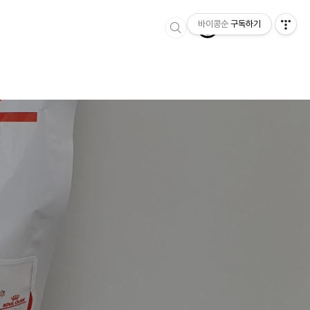
바이콩순
구독하기