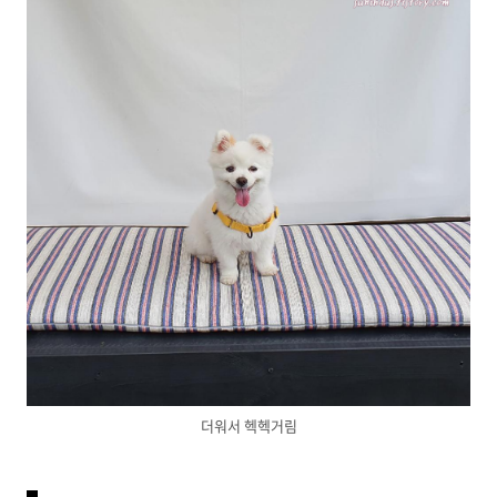
더워서 헥헥거림