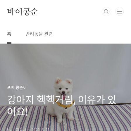
본문 바로가기
바이콩순
홈
반려동물 관련
포메 콩순이
강아지 헥헥거림, 이유가 있
어요!
by 순이집사
2020. 6. 11.