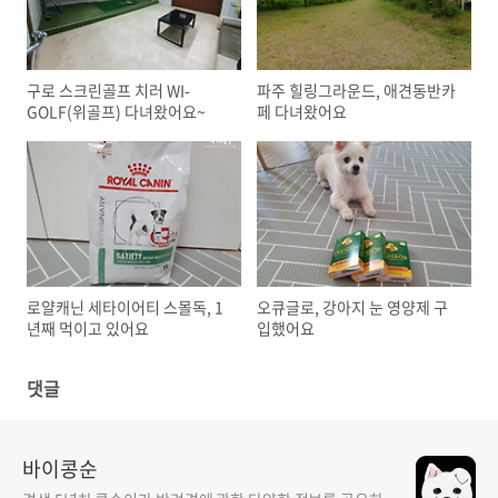
구로 스크린골프 치러 WI-
파주 힐링그라운드, 애견동반카
GOLF(위골프) 다녀왔어요~
페 다녀왔어요
로얄캐닌 세타이어티 스몰독, 1
오큐글로, 강아지 눈 영양제 구
년째 먹이고 있어요
입했어요
댓글
바이콩순