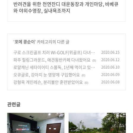
반려견을 위한 천연잔디 대운동장과 개인마당, 바베큐
와 야외수영장, 실내욕조까지
'
포메 콩순이
' 카테고리의 다른 글
구로 스크린골프 치러 WI-GOLF(위골프) 다녀왔
2020.06.15
어요~
파주 힐링그라운드, 애견동반카페 다녀왔어요
2020.06.12
(0)
(0)
로얄캐닌 세타이어티 스몰독, 1년째 먹이고 있어
2020.06.10
요
오큐글로, 강아지 눈 영양제 구입했어요
2020.06.09
(0)
(0)
강형욱 개인레슨, 분리불안 훈련받았어요
2020.06.08
(0)
관련글