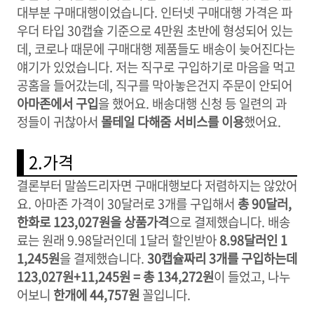
대부분 구매대행이었습니다. 인터넷 구매대행 가격은 파
우더 타입 30캡슐 기준으로 4만원 초반에 형성되어 있는
데, 코로나 때문에 구매대행 제품들도 배송이 늦어진다는
얘기가 있었습니다. 저는 직구로 구입하기로 마음을 먹고
공홈을 들어갔는데, 직구를 막아놓은건지 주문이 안되어
아마존에서 구입
을 했어요. 배송대행 신청 등 일련의 과
정들이 귀찮아서
몰테일 다해줌 서비스를 이용
했어요.
2.가격
결론부터 말씀드리자면 구매대행보다 저렴하지는 않았어
요. 아마존 가격이 30달러로 3개를 구입해서
총 90달러,
한화로 123,027원을 상품가격
으로 결제했습니다. 배송
료는 원래 9.98달러인데 1달러 할인받아
8.98달러인 1
1,245원
을 결제했습니다.
30캡슐짜리 3개를 구입하는데
123,027원+11,245원 = 총 134,272원
이 들었고, 나누
어보니
한개에 44,757원
꼴입니다.