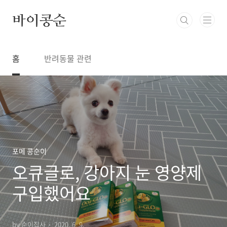
본문 바로가기
바이콩순
홈
반려동물 관련
포메 콩순이
오큐글로, 강아지 눈 영양제
구입했어요
by 순이집사
2020. 6. 9.