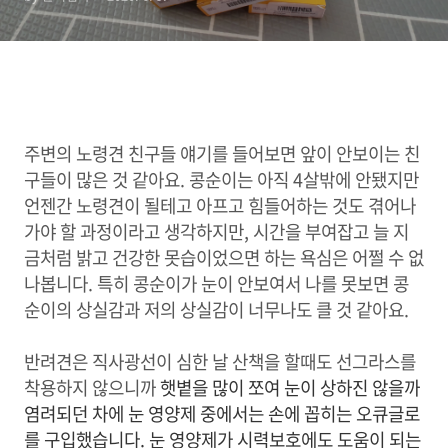
주변의 노령견 친구들 얘기를 들어보면 앞이 안보이는 친
구들이 많은 것 같아요. 콩순이는 아직 4살밖에 안됐지만
언젠간 노령견이 될테고 아프고 힘들어하는 것도 겪어나
가야 할 과정이라고 생각하지만, 시간을 부여잡고 늘 지
금처럼 밝고 건강한 못습이었으면 하는 욕심은 어쩔 수 없
나봅니다. 특히 콩순이가 눈이 안보여서 나를 못보면 콩
순이의 상실감과 저의 상실감이 너무나도 클 것 같아요.
반려견은 직사광선이 심한 날 산책을 할때도 선그라스를
착용하지 않으니까
햇볕을 많이 쪼여 눈이 상하진 않을까
염려되던 차에 눈 영양제 중에서는 손에 꼽히는 오큐글로
를 구입했습니다.
눈 영양제가 시력보호에도 도움이 되는