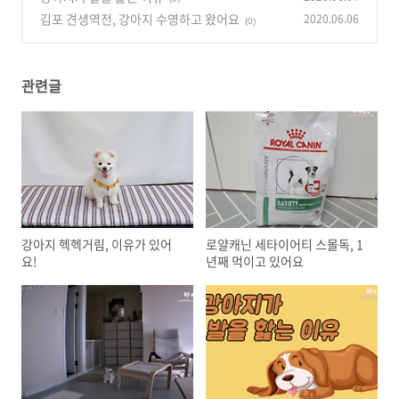
김포 견생역전, 강아지 수영하고 왔어요
2020.06.06
(0)
관련글
강아지 헥헥거림, 이유가 있어
로얄캐닌 세타이어티 스몰독, 1
요!
년째 먹이고 있어요