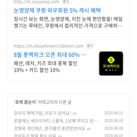
http://m.coupang.com
광고
눈영양제 쿠팡 와우회원 5% 캐시 혜택
장시간 보는 화면, 눈영양제, 지친 눈에 편안함을! 매일
챙기는 루테인, 쿠팡에서 합리적인 가격으로 구매하세
요.
https://m.department.lotteon.com
광고
8월 롯백위크 오픈 최대 60% 서
머 클리어런스
패션, 레저, 키즈 최대 중복 할인
10% + 카드 할인 10%
'
포메 콩순이
' 카테고리의 다른 글
강아지 헥헥거림, 이유가 있어요!
2020.06.11
(0)
로얄캐닌 세타이어티 스몰독, 1년째 먹이고 있어
2020.06.10
요
강형욱 개인레슨, 분리불안 훈련받았어요
2020.06.08
(0)
(0)
강아지가 발을 핥는 이유
2020.06.07
(0)