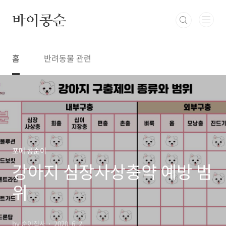
본문 바로가기
바이콩순
홈
반려동물 관련
포메 콩순이
강아지 심장사상충약 예방 범
위
by 순이집사
2020. 6. 2.