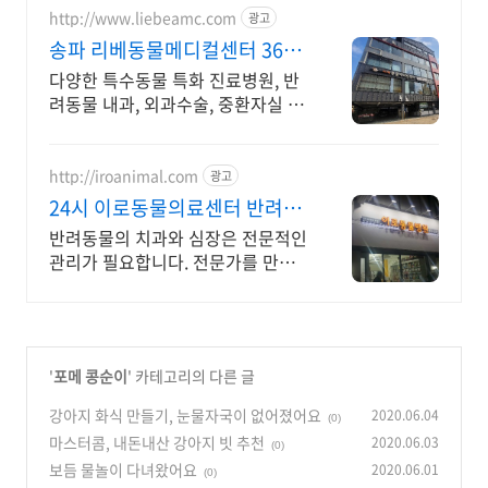
http://www.liebeamc.com
광고
송파 리베동물메디컬센터 365
일 야간 응급진료
다양한 특수동물 특화 진료병원, 반
려동물 내과, 외과수술, 중환자실 별
도운영.
http://iroanimal.com
광고
24시 이로동물의료센터 반려동
물 치과,심장 전문진료
반려동물의 치과와 심장은 전문적인
관리가 필요합니다. 전문가를 만나
보세요.
'
포메 콩순이
' 카테고리의 다른 글
강아지 화식 만들기, 눈물자국이 없어졌어요
2020.06.04
(0)
마스터콤, 내돈내산 강아지 빗 추천
2020.06.03
(0)
보듬 물놀이 다녀왔어요
2020.06.01
(0)