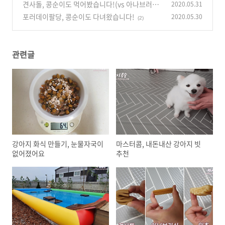
견사돌, 콩순이도 먹어봤습니다!(vs 아나브러쉬,
2020.05.31
잇츄)
포러데이팔당, 콩순이도 다녀왔습니다!
2020.05.30
(0)
(2)
관련글
강아지 화식 만들기, 눈물자국이
마스터콤, 내돈내산 강아지 빗
없어졌어요
추천