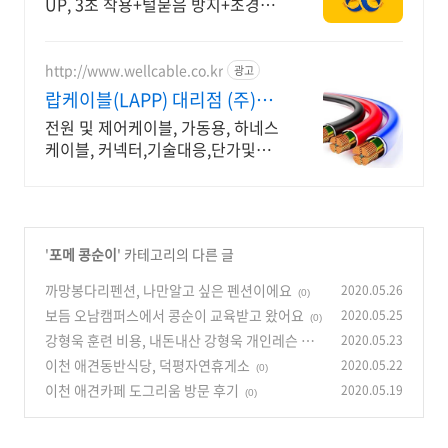
UP, 3초 착용+털묻음 방지+초경량
소재 지금 정기구독 시 전제품 평생
~60% 할인+매달 쿠폰 3종 추가 증
정!
http://www.wellcable.co.kr
광고
랍케이블(LAPP) 대리점 (주)굳
웰
전원 및 제어케이블, 가동용, 하네스
케이블, 커넥터,기술대응,단가및재
고 즉시확인.
'
포메 콩순이
' 카테고리의 다른 글
까망봉다리펜션, 나만알고 싶은 펜션이에요
2020.05.26
(0)
보듬 오남캠퍼스에서 콩순이 교육받고 왔어요
2020.05.25
(0)
강형욱 훈련 비용, 내돈내산 강형욱 개인레슨 후
2020.05.23
기
이천 애견동반식당, 덕평자연휴게소
2020.05.22
(0)
(0)
이천 애견카페 도그리움 방문 후기
2020.05.19
(0)