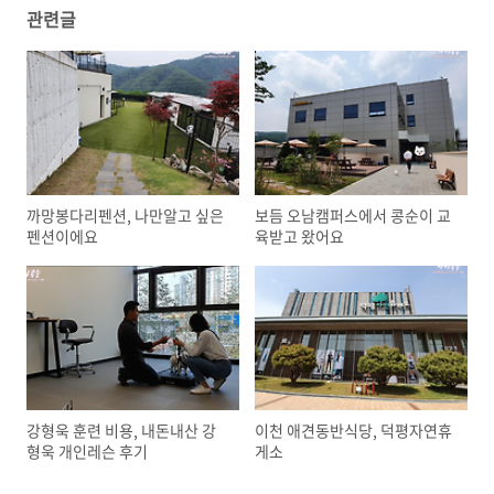
관련글
까망봉다리펜션, 나만알고 싶은
보듬 오남캠퍼스에서 콩순이 교
펜션이에요
육받고 왔어요
강형욱 훈련 비용, 내돈내산 강
이천 애견동반식당, 덕평자연휴
형욱 개인레슨 후기
게소