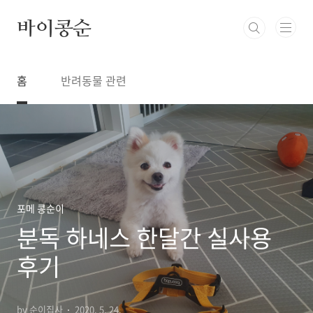
본문 바로가기
바이콩순
홈
반려동물 관련
포메 콩순이
분독 하네스 한달간 실사용
후기
by 순이집사
2020. 5. 24.