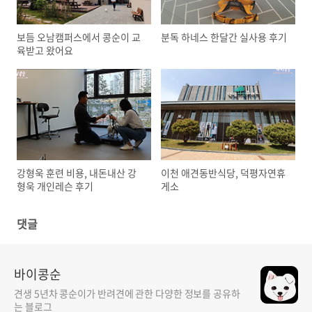
보듬 오남캠퍼스에서 콩순이 교
분독 하네스 한달간 실사용 후기
육받고 왔어요
강형욱 훈련 비용, 내돈내산 강
이천 애견동반식당, 덕평자연휴
형욱 개인레슨 후기
게소
댓글
바이콩순
견생 5년차 콩순이가 반려견에 관한 다양한 정보를 공유하
는 블로그