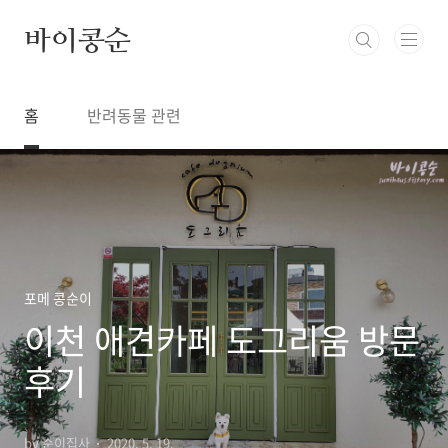
본문 바로가기
바이콩순
홈
반려동물 관련
포메 콩순이
이천 애견카페 도그리움 방문
후기
by 순이집사
2020. 5. 19.