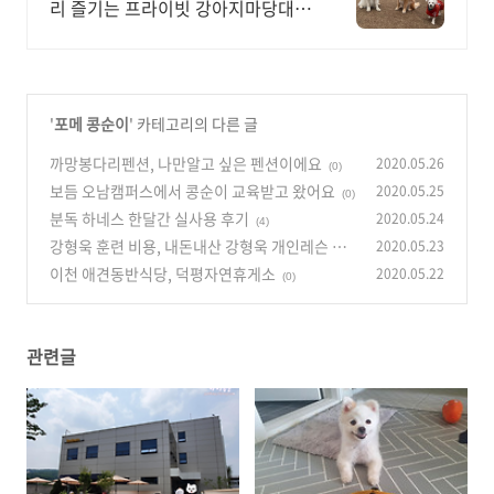
리 즐기는 프라이빗 강아지마당대여
/단독대관 냉난방 실내공간 /바베큐
/ 불멍 / 애견수영장 / 대형견도 예약
가능
'
포메 콩순이
' 카테고리의 다른 글
까망봉다리펜션, 나만알고 싶은 펜션이에요
2020.05.26
(0)
보듬 오남캠퍼스에서 콩순이 교육받고 왔어요
2020.05.25
(0)
분독 하네스 한달간 실사용 후기
2020.05.24
(4)
강형욱 훈련 비용, 내돈내산 강형욱 개인레슨 후
2020.05.23
기
이천 애견동반식당, 덕평자연휴게소
2020.05.22
(0)
(0)
관련글