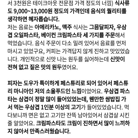
서 3천원은 테이크아웃 전문점 가격 정도의 너낌)
식사류
도 9,000~13,000원 정도의 가격인데 음식의 퀄리티를
생각하면 혜자롭습니다.
저는 음료는
아메리카노, 맥주
식사는
그믐달피자, 우삼
겹 오일파스타, 베이컨 크림파스타 세 가지를 주문
해서
먹었습니다. 음식 주문이 다소 밀려 있어서 음료를 먼저
마시고 있었구요, 커피는 가격답지 않게 진하고 맛있었습
니다. 개인적으로 신맛 나는 원두를 싫어하는데
신맛이
전혀 없고 짙은 맛의 원두
였어요.
피자는 도우가 특이하게 페스튜리로 되어 있어서 페스튜
리 마니아인 저의 소울푸드인 느낌
이었어요.
우삼겹 파스
타는 삼겹이 정말 많이 들어있었는데, 웬만한 쌈밥집 가
서 먹는 우삼겹 1인분 이상의 고기
가 들어있었습니다. 먹
다보니까 면은 없고 고기만 잔뜩 남아있어서 삼겹살 시킨
줄 알았어요.
크림파스타도 크림이 진하면서 많이 느끼하
지 않아서 만족스러웠습니다.