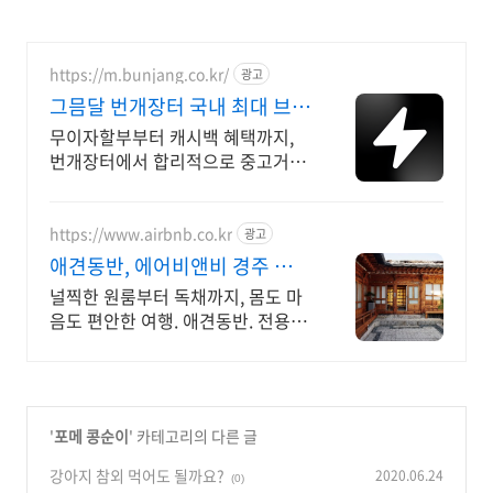
https://m.bunjang.co.kr/
광고
그믐달 번개장터 국내 최대 브랜
드 중고거래
무이자할부부터 캐시백 혜택까지,
번개장터에서 합리적으로 중고거래
하세요 전국 각지에서 올라오는 전
국구 최다 상품 매일 10만 개 이상의
신규 상품 업로드
https://www.airbnb.co.kr
광고
애견동반, 에어비앤비 경주 한옥
감성 스테이
널찍한 원룸부터 독채까지, 몸도 마
음도 편안한 여행. 애견동반. 전용 테
라스와 바비큐 그릴이 제공되는 숙
소를 예약하세요.
'
포메 콩순이
' 카테고리의 다른 글
강아지 참외 먹어도 될까요?
2020.06.24
(0)