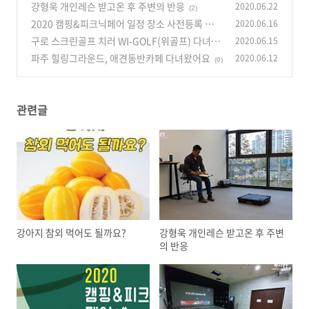
강형욱 개인레슨 받고온 후 주변의 반응
2020.06.22
(2)
2020 캠핑&피크닉페어 일정 장소 사전등록 총정
2020.06.16
리!!(+라인업)
구로 스크린골프 치러 WI-GOLF(위골프) 다녀왔
2020.06.15
(0)
어요~
파주 힐링그라운드, 애견동반카페 다녀왔어요
2020.06.12
(0)
(0)
관련글
강아지 참외 먹어도 될까요?
강형욱 개인레슨 받고온 후 주변
의 반응