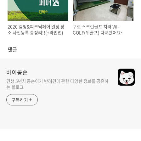
2020 캠핑&피크닉페어 일정 장
구로 스크린골프 치러 WI-
소 사전등록 총정리!!(+라인업)
GOLF(위골프) 다녀왔어요~
댓글
바이콩순
견생 5년차 콩순이가 반려견에 관한 다양한 정보를 공유하
는 블로그
구독하기