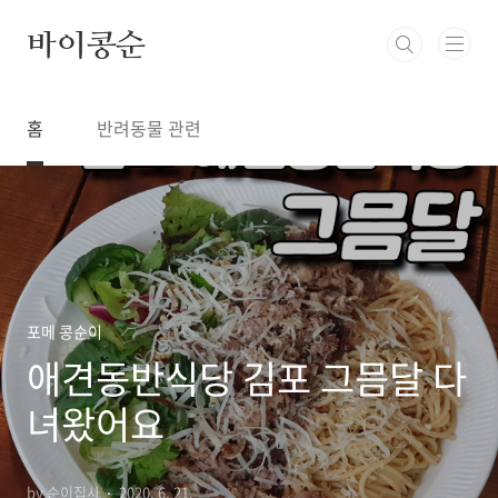
본문 바로가기
바이콩순
홈
반려동물 관련
포메 콩순이
애견동반식당 김포 그믐달 다
녀왔어요
by 순이집사
2020. 6. 21.