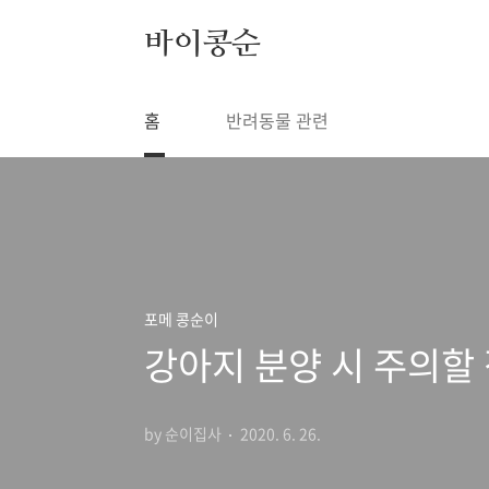
본문 바로가기
바이콩순
홈
반려동물 관련
포메 콩순이
강아지 분양 시 주의할
by 순이집사
2020. 6. 26.